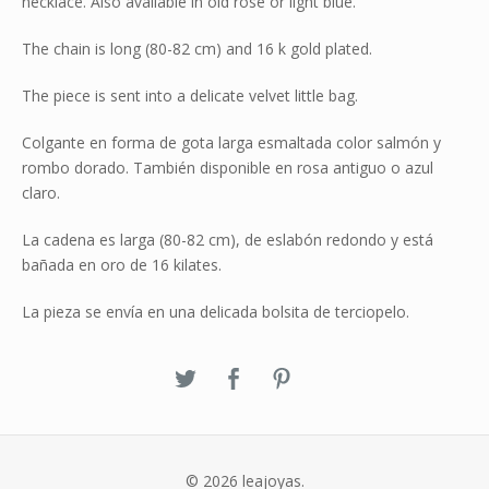
necklace. Also available in old rose or light blue.
The chain is long (80-82 cm) and 16 k gold plated.
The piece is sent into a delicate velvet little bag.
Colgante en forma de gota larga esmaltada color salmón y
rombo dorado. También disponible en rosa antiguo o azul
claro.
La cadena es larga (80-82 cm), de eslabón redondo y está
bañada en oro de 16 kilates.
La pieza se envía en una delicada bolsita de terciopelo.
© 2026 leajoyas.