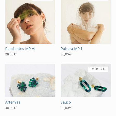
Pendientes MP VI
Pulsera MP I
28,00
€
30,00
€
SOLD OUT
Artemisa
Sauco
30,00
€
30,00
€