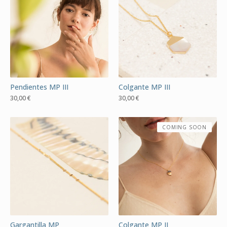
Pendientes MP III
Colgante MP III
30,00
€
30,00
€
COMING SOON
Gargantilla MP
Colgante MP II