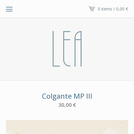
0 items / 0,00
€
Colgante MP III
30,00
€