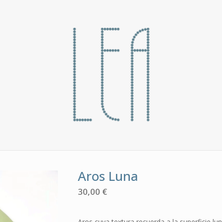
Aros Luna
30,00
€
Aros cuya textura recuerda a la superficie lun